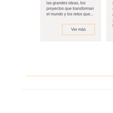
las grandes ideas, los
proyectos que transforman
 fue muy linda y
el mundo y los retos que...
pero a mí me
os retos.
espués de la
Ver más
nda, me llevé...
Ver más