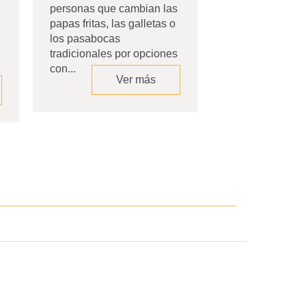
Andes, hace 35 
personas que cambian las
profesor Bernar
papas fritas, las galletas o
Caicedo encontr
los pasabocas
lugar...
tradicionales por opciones
con...
Ver más
V