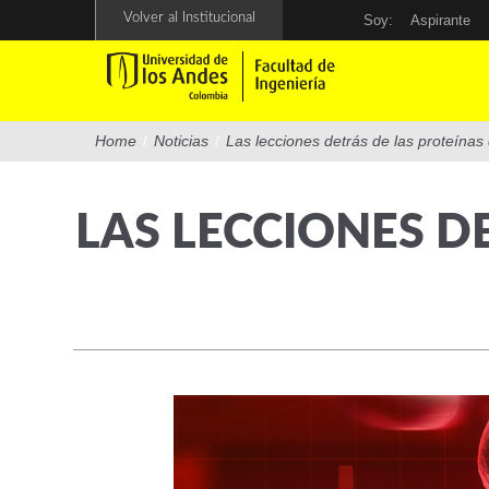
Pasar
Volver al Institucional
Soy:
Aspirante
al
contenido
principal
Home
/
Noticias
/
Las lecciones detrás de las proteínas
LAS LECCIONES D