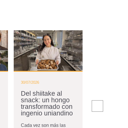
30/07/2026
30/07/2026
Del shiitake al
Conversam
snack: un hongo
el nuevo d
transformado con
Bernardo 
ingenio uniandino
Desde el día en
a la Universidad
Cada vez son más las