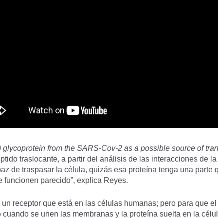
) glycoprotein from the SARS-Cov-2 as a possible source of tra
ido traslocante, a partir del análisis de las interacciones de la
az de traspasar la célula, quizás esa proteína tenga una parte
e funcionen parecido”, explica Reyes.
 un receptor que está en las células humanas; pero para que el 
cuando se unen las membranas y la proteína suelta en la célul