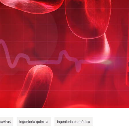
navirus
ingeniería química
Ingeniería biomédica