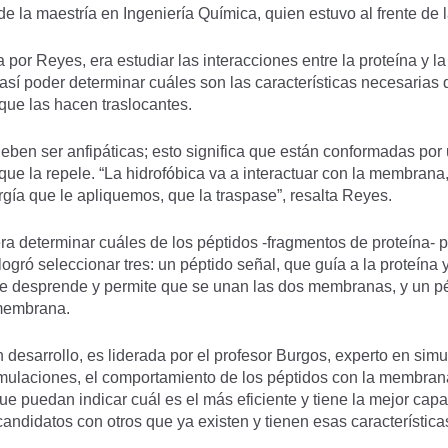
 la maestría en Ingeniería Química, quien estuvo al frente de l
a por Reyes, era estudiar las interacciones entre la proteína y 
sí poder determinar cuáles son las características necesarias q
que las hacen traslocantes.
en ser anfipáticas; esto significa que están conformadas por una
 que la repele. “La hidrofóbica va a interactuar con la membrana, 
gía que le apliquemos, que la traspase”, resalta Reyes.
a determinar cuáles de los péptidos -fragmentos de proteína- p
logró seleccionar tres: un péptido señal, que guía a la proteína 
 se desprende y permite que se unan las dos membranas, y un 
 membrana.
desarrollo, es liderada por el profesor Burgos, experto en sim
mulaciones, el comportamiento de los péptidos con la membrana 
que puedan indicar cuál es el más eficiente y tiene la mejor cap
ndidatos con otros que ya existen y tienen esas característica