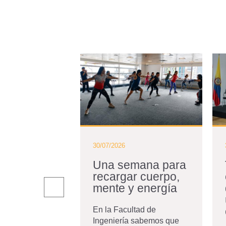
30/07/2026
adas
Una semana para
niandes,
recargar cuerpo,
 las
mente y energía
ticas se
ten en
En la Facultad de
ción
Ingeniería sabemos que