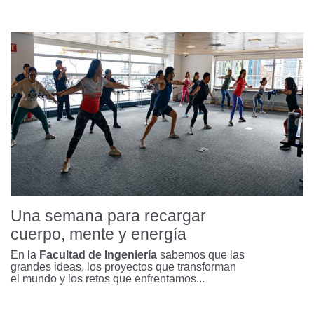
Natalia Villegas, ingeniera por
admiración, Suma Cum Laude por
pasión
Robots, médicos e inteligencia
artificial: así se transforma el futuro de
la medicina
Olimpiadas STEM-Uniandes, cuando
Una semana para recargar
las matemáticas se convierten en
inspiración
cuerpo, mente y energía
En la
Facultad de Ingeniería
sabemos que las
grandes ideas, los proyectos que transforman
el mundo y los retos que enfrentamos...