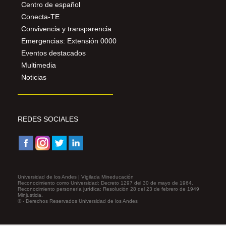
Centro de español
Conecta-TE
Convivencia y transparencia
Emergencias: Extensión 0000
Eventos destacados
Multimedia
Noticias
REDES SOCIALES
Universidad de los Andes | Vigilada Mineducación
Reconocimiento como Universidad: Decreto 1297 del 30 de mayo de 1964.
Reconocimiento personería jurídica: Resolución 28 del 23 de febrero de 1949
Minjusticia.
© - Derechos Reservados Universidad de los Andes