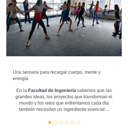
Campamento de programación, donde
aprender código es solo el comienzo
Así se vive la ingeniería en la Escuela
de Verano para Jóvenes
Una semana para recargar cuerpo, mente y
"Esta podría ser la última generación
energía
de líderes exclusivamente humanos":
Jorge Arias
En la
Facultad de Ingeniería
sabemos que las
grandes ideas, los proyectos que transforman el
mundo y los retos que enfrentamos cada día
también necesitan un ingrediente esencial:...
Datacenters: los nuevos puertos de la
economía digital