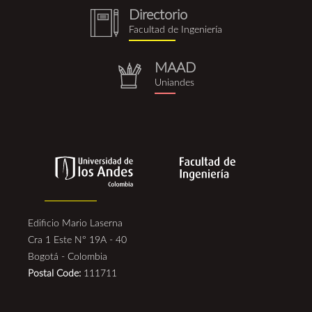
Directorio
notebook
Facultad de Ingeniería
(1).png
MAAD
repositorio.png
Uniandes
Edificio Mario Laserna
Cra 1 Este N° 19A - 40
Bogotá - Colombia
Postal Code:
111711