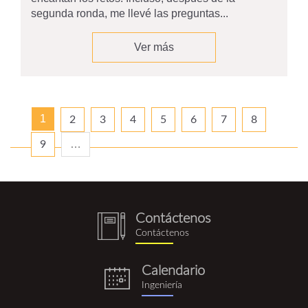
segunda ronda, me llevé las preguntas...
Ver más
1
2
3
4
5
6
7
8
…
9
Contáctenos
notebook
Contáctenos
(1).png
Calendario
eventos.png
Ingeniería