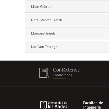
Lilian Gilbreth
Nora Stanton Blatch
Margaret Ingels
Karl Von Terzaghi
Contáctenos
notebook
Contáctenos
(1).png