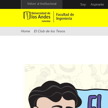
Pasar
Volver al Institucional
Soy:
Aspirante
al
contenido
principal
Home
/
El Club de los Tesos