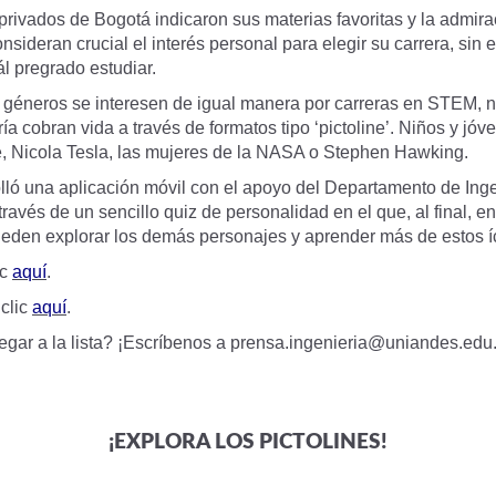
rivados de Bogotá indicaron sus materias favoritas y la admira
nsideran crucial el interés personal para elegir su carrera, sin
l pregrado estudiar.
géneros se interesen de igual manera por carreras en STEM, na
ría cobran vida a través de formatos tipo ‘pictoline’. Niños y j
, Nicola Tesla, las mujeres de la NASA o Stephen Hawking.
lló una aplicación móvil con el apoyo del Departamento de Ing
ravés de un sencillo quiz de personalidad en el que, al final, 
pueden explorar los demás personajes y aprender más de estos
ic
aquí
.
clic
aquí
.
gar a la lista? ¡Escríbenos a
prensa.ingenieria@uniandes.edu
¡EXPLORA LOS PICTOLINES!