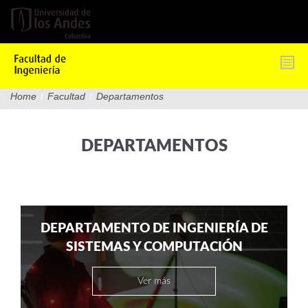
Pasar
al
contenido
principal
Home
/
Facultad
/
Departamentos
DEPARTAMENTOS
DEPARTAMENTO DE INGENIERÍA DE
SISTEMAS Y COMPUTACIÓN
Ver más