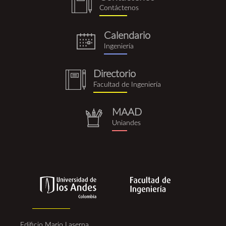
notebook
Contáctenos
(1).png
Calendario
eventos.png
Ingeniería
Directorio
notebook
Facultad de Ingeniería
(1).png
MAAD
repositorio.png
Uniandes
Edificio Mario Laserna