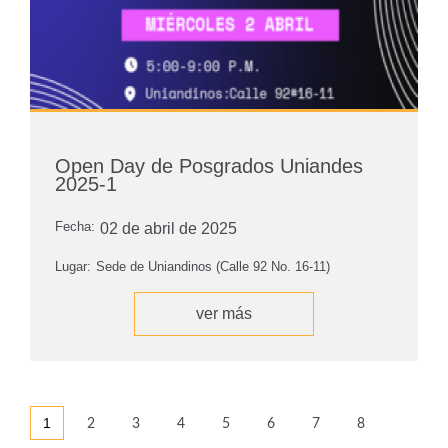
Open Day de Posgrados Uniandes
2025-1
Fecha:
02 de abril de 2025
Lugar:
Sede de Uniandinos (Calle 92 No. 16-11)
ver más
1
2
3
4
5
6
7
8