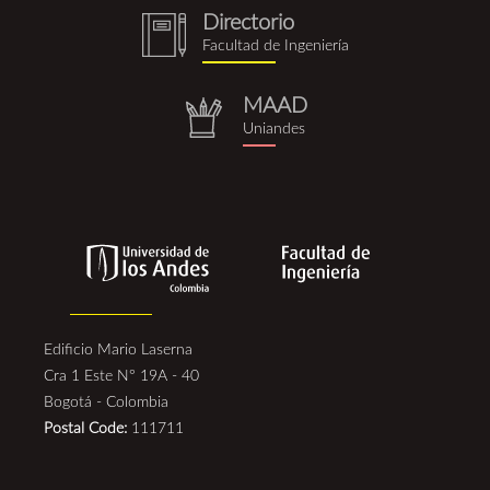
Directorio
notebook
Facultad de Ingeniería
(1).png
MAAD
repositorio.png
Uniandes
Edificio Mario Laserna
Cra 1 Este N° 19A - 40
Bogotá - Colombia
Postal Code:
111711