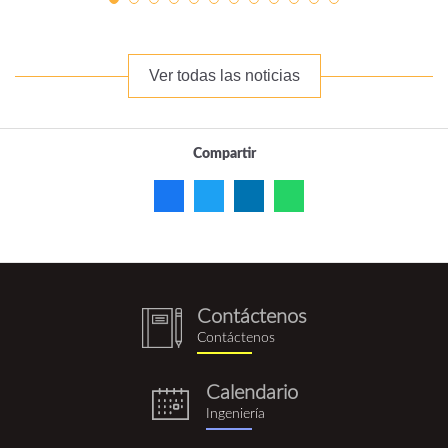
Ver todas las noticias
Compartir
Contáctenos
notebook
Contáctenos
(1).png
Calendario
eventos.png
Ingeniería