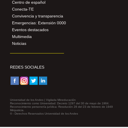
Centro de español
Conecta-TE
Convivencia y transparencia
Emergencias: Extensión 0000
Eventos destacados
Multimedia
Noticias
REDES SOCIALES
Universidad de los Andes | Vigilada Mineducación
Reconocimiento como Universidad: Decreto 1297 del 30 de mayo de 1964.
Reconocimiento personería jurídica: Resolución 28 del 23 de febrero de 1949
Minjusticia.
© - Derechos Reservados Universidad de los Andes