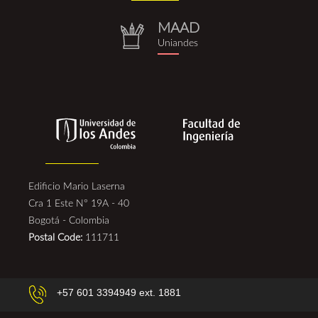
(1).png
MAAD
repositorio.png
Uniandes
Edificio Mario Laserna
Cra 1 Este N° 19A - 40
Bogotá - Colombia
Postal Code:
111711
+57 601 3394949 ext. 1881