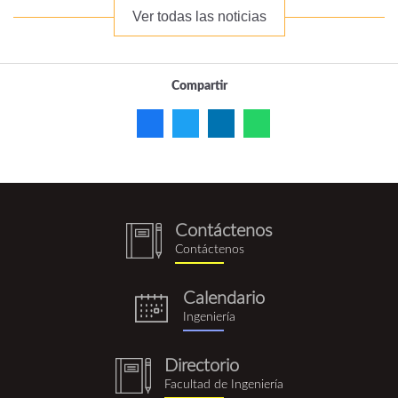
Ver todas las noticias
Compartir
Contáctenos
notebook
Contáctenos
(1).png
Calendario
eventos.png
Ingeniería
Directorio
notebook
Facultad de Ingeniería