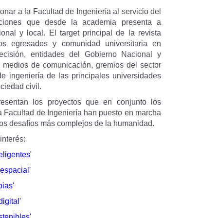
ionar a la Facultad de Ingeniería al servicio del
uciones que desde la academia presenta a
nal y local. El target principal de la revista
os egresados y comunidad universitaria en
ecisión, entidades del Gobierno Nacional y
n y medios de comunicación, gremios del sector
de ingeniería de las principales universidades
dad civil. ​​​
resentan los proyectos que en conjunto los
la Facultad de Ingeniería han puesto en marcha
 los desafíos más complejos de la humanidad.
 interés:
eligentes'
espacial'
pias'
igital'
tenibles'