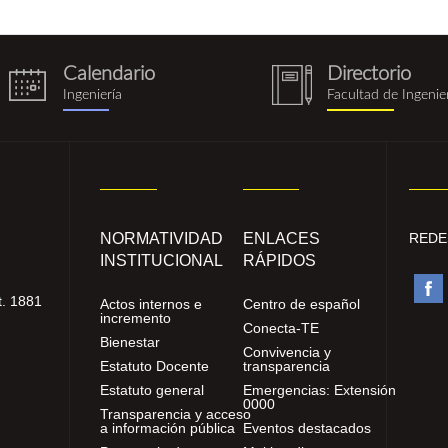
Calendario
Directorio
eventos.png
notebook
Ingeniería
Facultad de Ingenie
(1).png
NORMATIVIDAD
ENLACES
REDE
INSTITUCIONAL
RÁPIDOS
. 1881
Actos internos e
Centro de español
incremento
Conecta-TE
Bienestar
Convivencia y
Estatuto Docente
transparencia
Estatuto general
Emergencias: Extensión
0000
Transparencia y acceso
a información pública
Eventos destacados