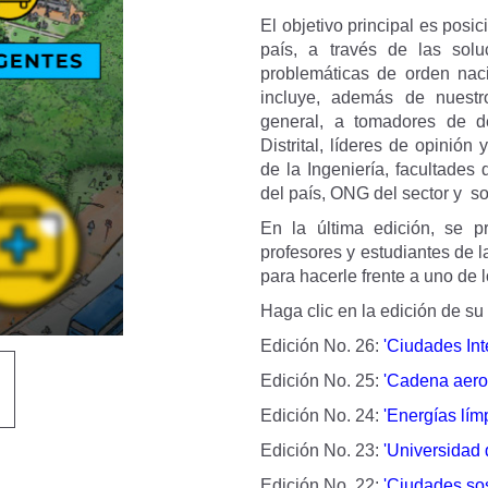
El objetivo principal es posic
país, a través de las sol
problemáticas de orden nacio
incluye, además de nuestr
general, a tomadores de d
Distrital, líderes de opinió
de la Ingeniería, facultades 
del país, ONG del sector y socie
En la última edición, se p
profesores y estudiantes de 
para hacerle frente a uno de
Haga clic en la edición de su
Edición No. 26:
'Ciudades Int
Edición No. 25:
'Cadena aero
Edición No. 24:
'Energías lím
Edición No. 23:
'Universidad d
Edición No. 22:
'Ciudades sos