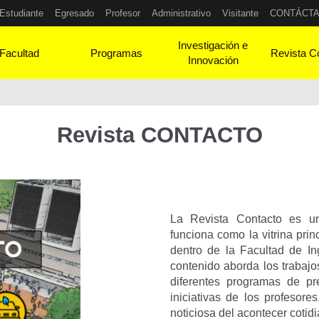
Estudiante
Egresado
Profesor
Administrativo
Visitante
CONTÁCT
Investigación e
Facultad
Programas
Revista C
Innovación
Revista CONTACTO
La Revista Contacto es un
funciona como la vitrina prin
dentro de la Facultad de In
contenido aborda los trabajo
diferentes programas de pr
iniciativas de los profesore
noticiosa del acontecer cotid