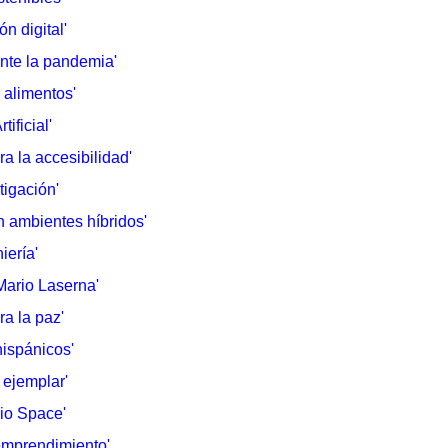
n digital'
ante la pandemia'
e alimentos'
tificial'
ra la accesibilidad'
tigación'
 ambientes híbridos'
iería
​'
Mario Laserna
'​
ra la paz
​'
ispánicos​'
 ejemplar
​'
io Space​'
emprendimiento
​'