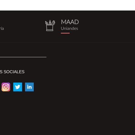
MAAD
repositorio.png
ría
Uniandes
S SOCIALES