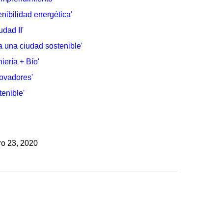
enibilidad energética
​'
udad II
​'
ra una ciudad
sostenible​'
iería + Bío
​'
novadores
​'
enible​'
ro 23, 2020