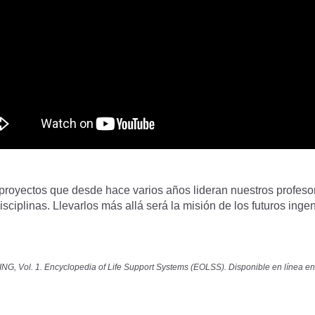
yectos que desde hace varios años lideran nuestros profesore
isciplinas. Llevarlos más allá será la misión de los futuros ing
, Vol. 1. Encyclopedia of Life Support Systems (EOLSS). Disponible en línea e