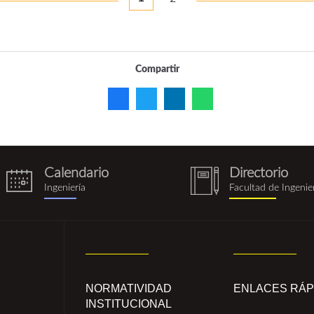
Compartir
Calendario
Directorio
eventos.png
notebook
Ingeniería
Facultad de Ingenie
(1).png
NORMATIVIDAD
ENLACES RÁP
INSTITUCIONAL