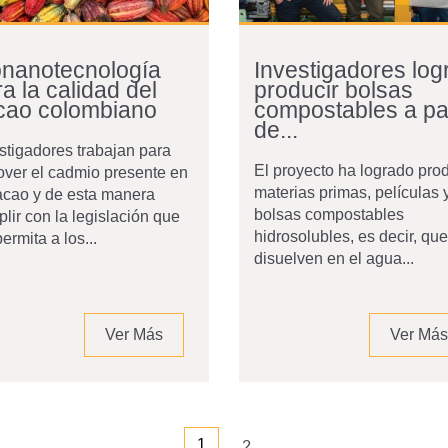
onanotecnología
Investigadores log
a la calidad del
producir bolsas
cao colombiano
compostables a par
de...
stigadores trabajan para
El proyecto ha logrado prod
ver el cadmio presente en
materias primas, películas 
acao y de esta manera
bolsas compostables
lir con la legislación que
hidrosolubles, es decir, qu
permita a los...
disuelven en el agua...
Ver Más
Ver Más
1
2