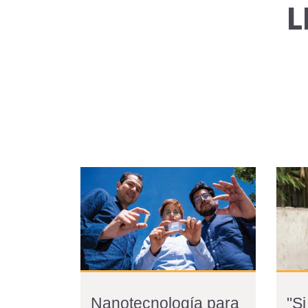
L
Nanotecnología para
"S