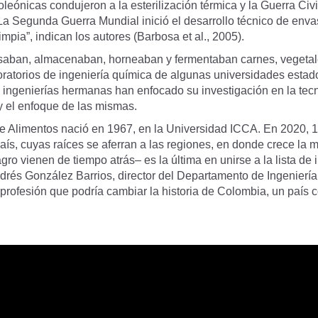
oleónicas condujeron a la esterilización térmica y la Guerra Civ
 La Segunda Guerra Mundial inició el desarrollo técnico de env
mpia”, indican los autores (Barbosa et al., 2005).
saban, almacenaban, horneaban y fermentaban carnes, vegetales
aboratorios de ingeniería química de algunas universidades est
ingenierías hermanas han enfocado su investigación en la tecnol
y el enfoque de las mismas.
e Alimentos nació en 1967, en la Universidad ICCA. En 2020, 1
país, cuyas raíces se aferran a las regiones, en donde crece la 
ro vienen de tiempo atrás– es la última en unirse a la lista de
drés González Barrios, director del Departamento de Ingeniería
rofesión que podría cambiar la historia de Colombia, un país c