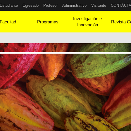
Estudiante
Egresado
Profesor
Administrativo
Visitante
CONTÁCT
Investigación e
Facultad
Programas
Revista C
Innovación