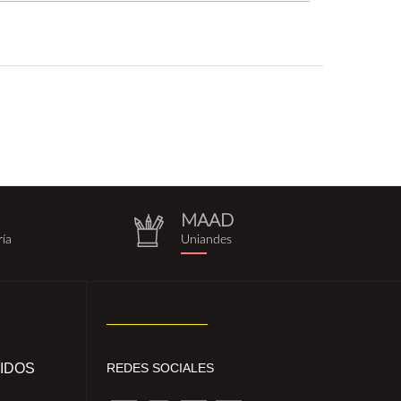
MAAD
repositorio.png
ría
Uniandes
IDOS
REDES SOCIALES