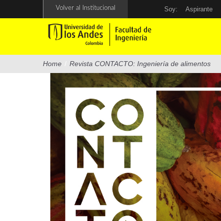
Pasar
Volver al Institucional
Soy:
Aspirante
al
contenido
principal
Home
/
Revista CONTACTO: Ingeniería de alimentos