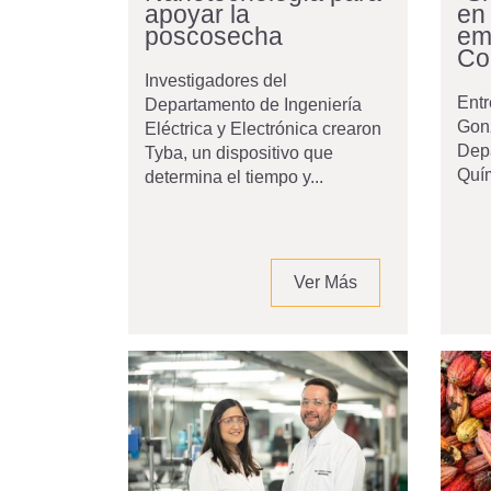
apoyar la
en
poscosecha
em
Co
Investigadores del
Entr
Departamento de Ingeniería
Gonz
Eléctrica y Electrónica crearon
Depa
Tyba, un dispositivo que
Quím
determina el tiempo y...
Ver Más