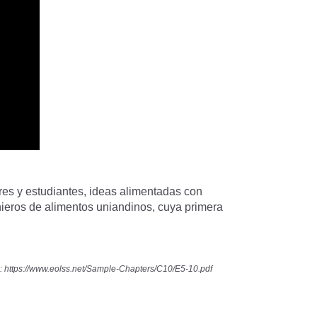
s y estudiantes, ideas alimentadas con
enieros de alimentos uniandinos, cuya primera
n:
https://www.eolss.net/Sample-Chapters/C10/E5-10.pdf