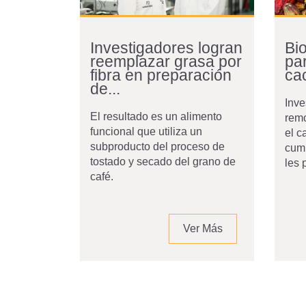
Investigadores logran
Bi
reemplazar grasa por
par
fibra en preparación
ca
de...
Inve
El resultado es un alimento
remo
funcional que utiliza un
el c
subproducto del proceso de
cump
tostado y secado del grano de
les 
café.
Ver Más