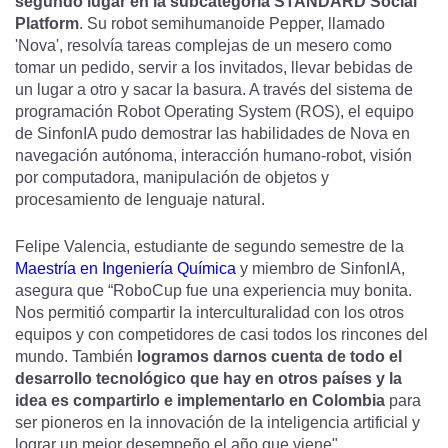
segundo lugar en la subcategoría STANDARD Social
Platform
. Su robot semihumanoide Pepper, llamado
'Nova', resolvía tareas complejas de un mesero como
tomar un pedido, servir a los invitados, llevar bebidas de
un lugar a otro y sacar la basura. A través del sistema de
programación Robot Operating System (ROS), el equipo
de SinfonIA pudo demostrar las habilidades de Nova en
navegación autónoma, interacción humano-robot, visión
por computadora, manipulación de objetos y
procesamiento de lenguaje natural.
Felipe Valencia, estudiante de segundo semestre de la
Maestría en Ingeniería Química
y miembro de SinfonIA,
asegura que “RoboCup fue una experiencia muy bonita.
Nos permitió compartir la interculturalidad con los otros
equipos y con competidores de casi todos los rincones del
mundo. También
logramos darnos cuenta de todo el
desarrollo tecnológico que hay en otros países y la
idea es compartirlo e implementarlo en Colombia
para
ser pioneros en la innovación de la inteligencia artificial y
lograr un mejor desempeño el año que viene".