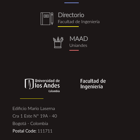
Directorio
notebook
Facultad de Ingeniería
(1).png
MAAD
repositorio.png
Uniandes
Edificio Mario Laserna
Cra 1 Este N° 19A - 40
Bogotá - Colombia
Postal Code:
111711