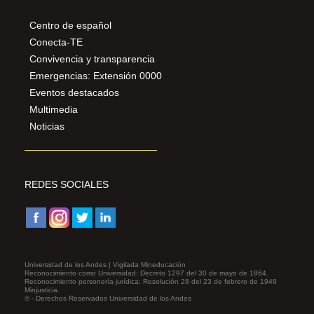
Centro de español
Conecta-TE
Convivencia y transparencia
Emergencias: Extensión 0000
Eventos destacados
Multimedia
Noticias
REDES SOCIALES
Universidad de los Andes | Vigilada Mineducación
Reconocimiento como Universidad: Decreto 1297 del 30 de mayo de 1964.
Reconocimiento personería jurídica: Resolución 28 del 23 de febrero de 1949
Minjusticia.
© - Derechos Reservados Universidad de los Andes