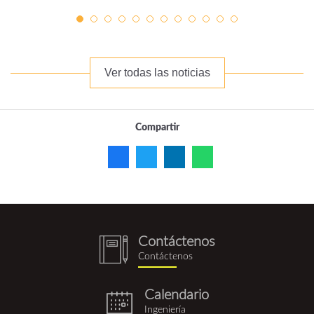
Ver todas las noticias
Compartir
Contáctenos
notebook
Contáctenos
(1).png
Calendario
eventos.png
Ingeniería