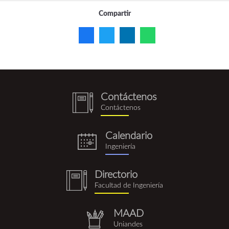
Compartir
Contáctenos
notebook
Contáctenos
(1).png
Calendario
eventos.png
Ingeniería
Directorio
notebook
Facultad de Ingeniería
(1).png
MAAD
repositorio.png
Uniandes