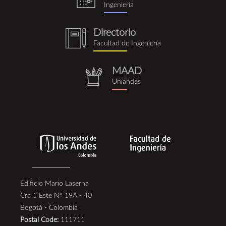
Ingeniería
Directorio
notebook
Facultad de Ingeniería
(1).png
MAAD
repositorio.png
Uniandes
Edificio Mario Laserna
Cra 1 Este N° 19A - 40
Bogotá - Colombia
Postal Code:
111711