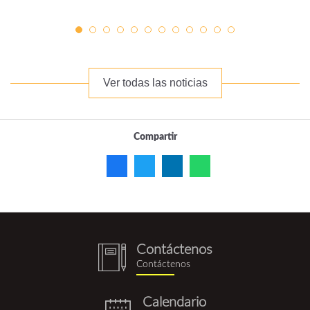
Ver todas las noticias
Compartir
Contáctenos
notebook
Contáctenos
(1).png
Calendario
eventos.png