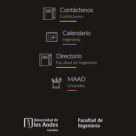
Contáctenos
notebook
Contáctenos
(1).png
Calendario
eventos.png
Ingeniería
Directorio
notebook
Facultad de Ingeniería
(1).png
MAAD
repositorio.png
Uniandes