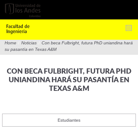
Pasar
al
contenido
principal
Home
/
Noticias
/
Con beca Fulbright, futura PhD uniandina hará
su pasantía en Texas A&M
CON BECA FULBRIGHT, FUTURA PHD
UNIANDINA HARÁ SU PASANTÍA EN
TEXAS A&M
Estudiantes