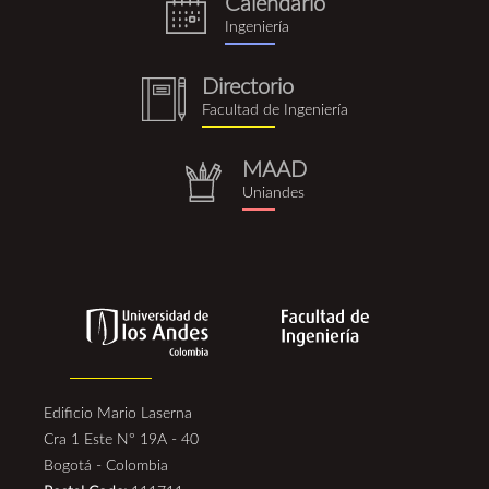
Calendario
eventos.png
Ingeniería
Directorio
notebook
Facultad de Ingeniería
(1).png
MAAD
repositorio.png
Uniandes
Edificio Mario Laserna
Cra 1 Este N° 19A - 40
Bogotá - Colombia