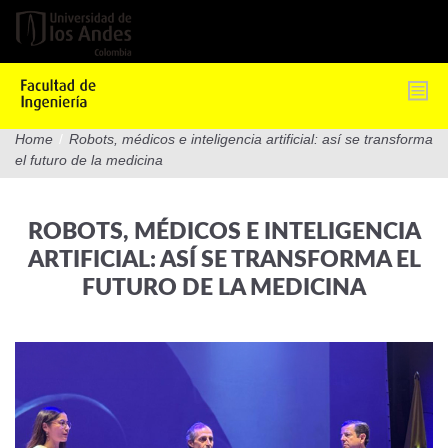
Pasar
al
contenido
principal
Home
/
Robots, médicos e inteligencia artificial: así se transforma
el futuro de la medicina
ROBOTS, MÉDICOS E INTELIGENCIA
ARTIFICIAL: ASÍ SE TRANSFORMA EL
FUTURO DE LA MEDICINA