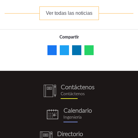
Ver todas las noticias
Compartir
Contáctenos
notebook
Contáctenos
(1).png
Calendario
eventos.png
Ingeniería
Directorio
notebook