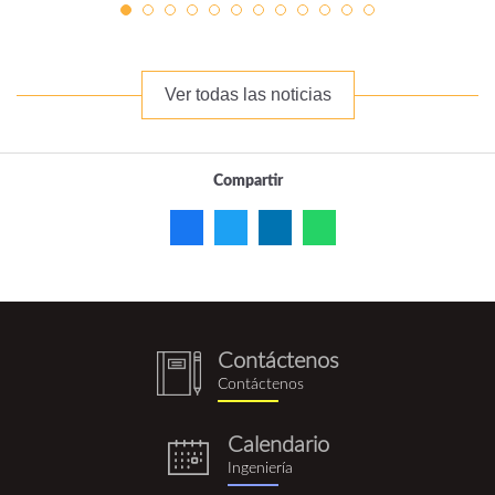
Ver todas las noticias
Compartir
Contáctenos
notebook
Contáctenos
(1).png
Calendario
eventos.png
Ingeniería