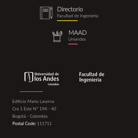
Directorio
notebook
Facultad de Ingeniería
(1).png
MAAD
repositorio.png
Uniandes
Edificio Mario Laserna
Cra 1 Este N° 19A - 40
Bogotá - Colombia
Postal Code:
111711