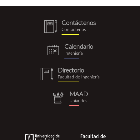
Contáctenos
notebook
Contáctenos
(1).png
Calendario
eventos.png
Ingeniería
Directorio
notebook
Facultad de Ingeniería
(1).png
MAAD
repositorio.png
Uniandes