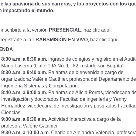
ue las apasiona de sus carreras, y los proyectos con los qu
n impactando el mundo.
 inscribirte a la versión
PRESENCIAL
,
haz clic aquí
.
registrarte a la
TRANSMISIÓN EN VIVO
,
haz clic aquí.
ENDA
8:00 a.m. a 8:30 a.m.
Ingreso de colegios y registro en el Audit
Mario Laserna (Calle 19A No. 1 - 82 costado sur, Bogotá).
8:30 a.m. a 8:40 a.m.
Palabras de bienvenida a cargo de
organizadora:
Valérie Gauthier
, profesora del
Departamento de
Ingeniería Sistemas y Computación.
8:40 a.m. a 9:00 a.m.
Palabras de Alicia Porras, vicedecana d
Investigación y doctorados Facultad de Ingeniería y Yenny
Hernandez, vicedecana de Investigación y posgrados Faculta
Ciencias.
9:00 a.m. a 9:30 a.m.
Actividad Interactiva a cargo de la
profesora Valérie Gauthier.
9:30 a.m. a 10:00 a.m.
Charla de Alejandra Valencia, profesor