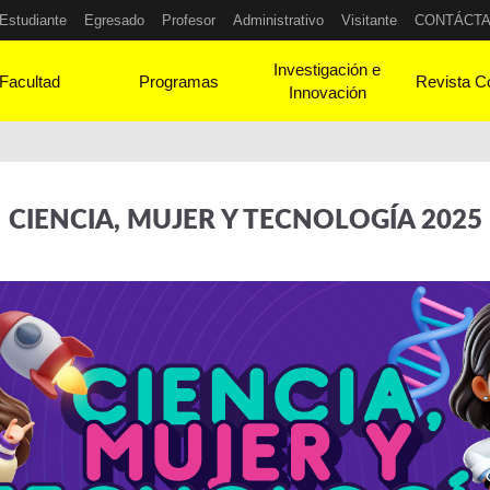
Estudiante
Egresado
Profesor
Administrativo
Visitante
CONTÁCT
Investigación e
Facultad
Programas
Revista C
Innovación
CIENCIA, MUJER Y TECNOLOGÍA 2025