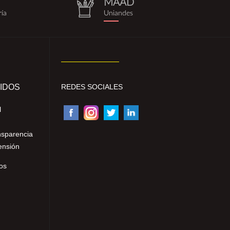
MAAD
repositorio.png
ría
Uniandes
IDOS
REDES SOCIALES
l
nsparencia
ensión
os