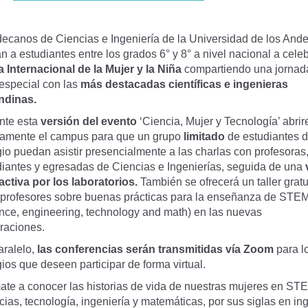
decanos de
Ciencias
e
Ingeniería
de la
Universidad de los And
an a estudiantes entre los grados 6° y 8° a nivel nacional a cele
a Internacional de la Mujer y la Niña
compartiendo una jornad
especial con las
más destacadas científicas e ingenieras
ndinas.
nte esta
versión del evento
‘Ciencia, Mujer y Tecnología’ abri
amente el campus para que un grupo
limitado
de estudiantes 
io puedan asistir presencialmente a las charlas con profesoras
diantes y egresadas de Ciencias e Ingenierías, seguida de una
ractiva por los laboratorios.
También se ofrecerá un taller gratu
 profesores sobre buenas prácticas para la enseñanza de STE
ence, engineering, technology and math) en las nuevas
raciones.
aralelo,
las conferencias serán transmitidas vía Zoom
para l
ios que deseen participar de forma virtual.
ate a conocer las historias de vida de nuestras mujeres en ST
cias, tecnología, ingeniería y matemáticas, por sus siglas en ing