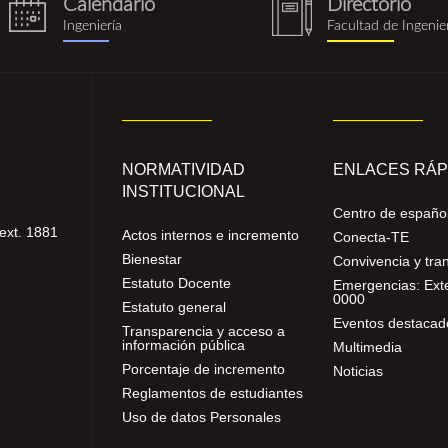
Calendario
Directorio
eventos.png
notebook
Ingeniería
Facultad de Ingenie
(1).png
NORMATIVIDAD
ENLACES RÁP
INSTITUCIONAL
Centro de españo
ext. 1881
Actos internos e incremento
Conecta-TE
Bienestar
Convivencia y tra
Estatuto Docente
Emergencias: Ext
0000
Estatuto general
Eventos destacad
Transparencia y acceso a
información pública
Multimedia
Porcentaje de incremento
Noticias
Reglamentos de estudiantes
Uso de datos Personales