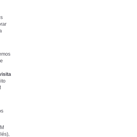
es
brar
a
remos
de
,
visita
ito
M
os
EM
lés),