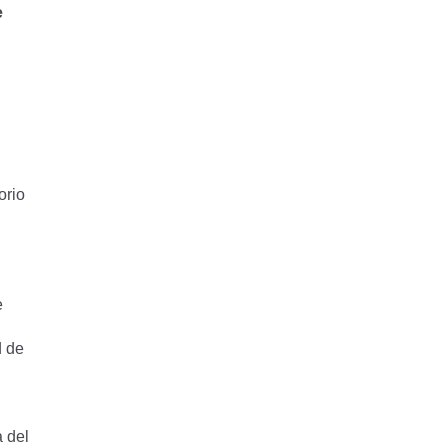
e
orio
e
d de
a del