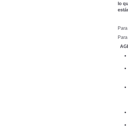
lo q
está
​Para
Para 
AG