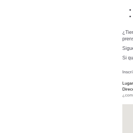
¿Tie
pren
Sigu
Si qu
Inscr
Luga
Direc