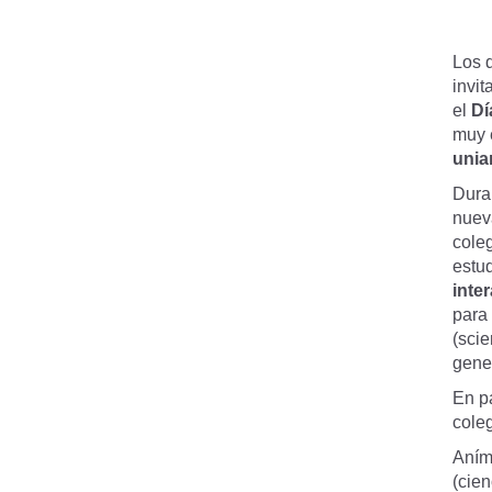
Los 
invit
el
Dí
muy 
unia
Dura
nuev
coleg
estu
inte
para
(sci
gene
En p
coleg
Aním
(cien