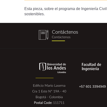
Esta pieza, sobre el programa de Ingeniería Civ
sostenibles.
Contáctenos
notebook
Contáctenos
(1).png
Edificio Mario Laserna
+57 601 3394949 
Cra 1 Este N° 19A - 40
Bogotá - Colombia
Postal Code:
111711