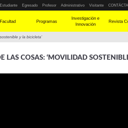
Estudiante
Egresado
Profesor
Administrativo
Visitante
CONTÁCT
Investigación e
Facultad
Programas
Revista C
Innovación
ostenible y la bicicleta’
E LAS COSAS: ‘MOVILIDAD SOSTENIBLE 