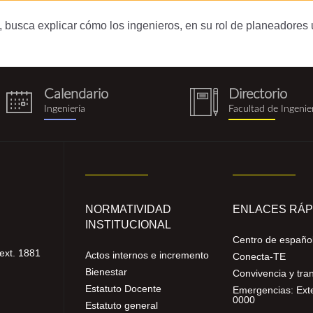
il, busca explicar cómo los ingenieros, en su rol de planeado
Calendario
Directorio
eventos.png
notebook
Ingeniería
Facultad de Ingenie
(1).png
NORMATIVIDAD
ENLACES RÁP
INSTITUCIONAL
Centro de españo
ext. 1881
Actos internos e incremento
Conecta-TE
Bienestar
Convivencia y tra
Estatuto Docente
Emergencias: Ext
0000
Estatuto general