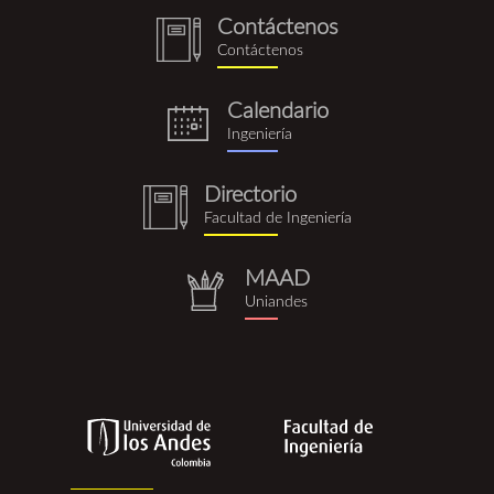
Contáctenos
notebook
Contáctenos
(1).png
Calendario
eventos.png
Ingeniería
Directorio
notebook
Facultad de Ingeniería
(1).png
MAAD
repositorio.png
Uniandes