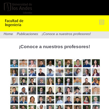
Pasar
al
contenido
principal
Home
/
Publicaciones
/
¡Conoce a nuestros profesores!
¡Conoce a nuestros profesores!
catalogo-
profesores-
publicaciones.jpg