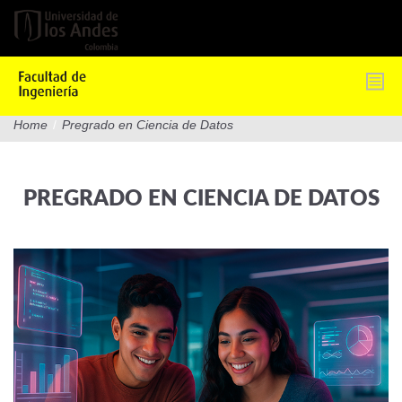
Pasar
al
contenido
principal
Home
/
Pregrado en Ciencia de Datos
PREGRADO EN CIENCIA DE DATOS