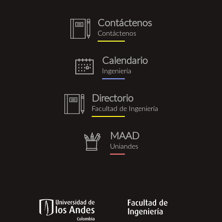
Contáctenos
notebook
Contáctenos
(1).png
Calendario
eventos.png
Ingeniería
Directorio
notebook
Facultad de Ingeniería
(1).png
MAAD
repositorio.png
Uniandes