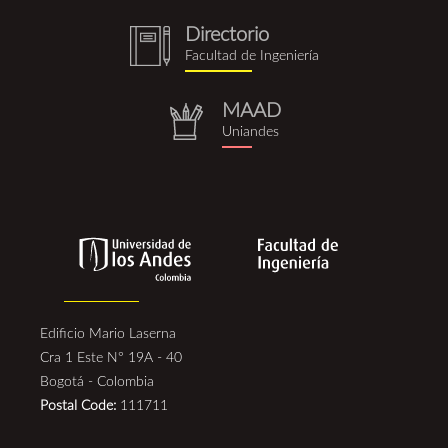
Directorio
notebook
Facultad de Ingeniería
(1).png
MAAD
repositorio.png
Uniandes
Edificio Mario Laserna
Cra 1 Este N° 19A - 40
Bogotá - Colombia
Postal Code:
111711