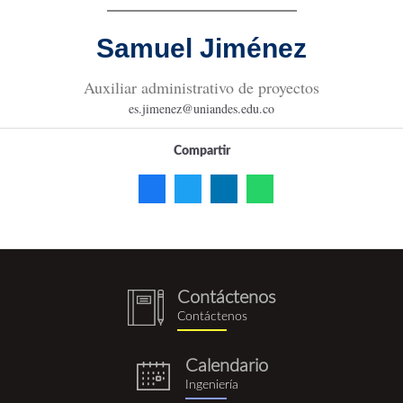
Samuel Jiménez
Auxiliar administrativo de proyectos
es.jimenez@uniandes.edu.co
Compartir
Contáctenos
notebook
Contáctenos
(1).png
Calendario
eventos.png
Ingeniería