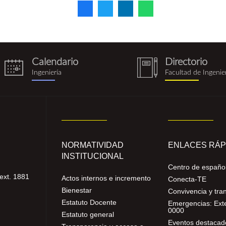
Calendario
Directorio
eventos.png
notebook
Ingeniería
Facultad de Ingenie
(1).png
NORMATIVIDAD
ENLACES RÁP
INSTITUCIONAL
Centro de españo
ext. 1881
Actos internos e incremento
Conecta-TE
Bienestar
Convivencia y tra
Estatuto Docente
Emergencias: Ext
0000
Estatuto general
Eventos destacad