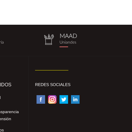
MAAD
repositorio.png
ría
Uniandes
IDOS
REDES SOCIALES
l
nsparencia
ensión
os