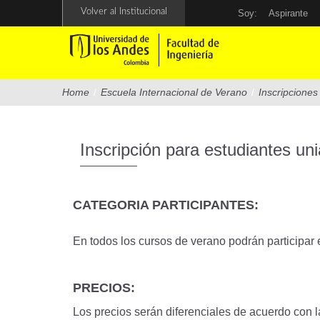
Pasar
Volver al Institucional
Soy:
Aspirante
al
contenido
principal
Home
/
Escuela Internacional de Verano
/
Inscripciones
Inscripción para estudiantes un
CATEGORIA PARTICIPANTES:
En todos los cursos de verano podrán participar 
PRECIOS:
Los precios serán diferenciales de acuerdo con l