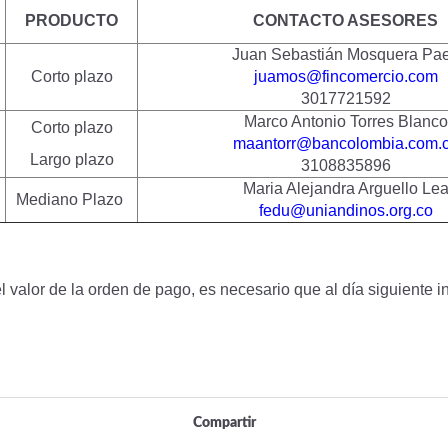
PRODUCTO
CONTACTO ASESORES
Juan Sebastián Mosquera Pa
Corto plazo
juamos@fincomercio.com
3017721592
Marco Antonio Torres Blanco
Corto plazo
maantorr@bancolombia.com.
Largo plazo
3108835896
Maria Alejandra Arguello Lea
Mediano Plazo
fedu@uniandinos.org.co
el valor de la orden de pago, es necesario que al día siguiente 
Compartir