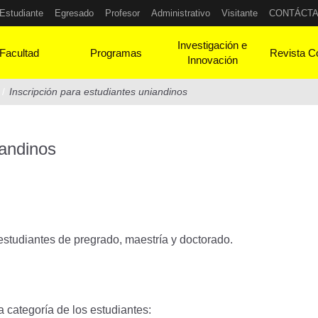
Estudiante
Egresado
Profesor
Administrativo
Visitante
CONTÁCT
Investigación e
Facultad
Programas
Revista C
Innovación
/
Inscripción para estudiantes uniandinos
iandinos
estudiantes de pregrado, maestría y doctorado.
a categoría de los estudiantes: