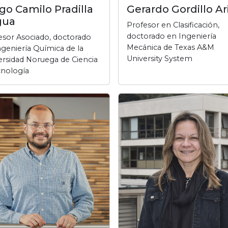
go Camilo Pradilla
Gerardo Gordillo Ar
gua
Profesor en Clasificación,
doctorado en Ingeniería
esor Asociado, doctorado
Mecánica de Texas A&M
ngeniería Química de la
University System
ersidad Noruega de Ciencia
cnología